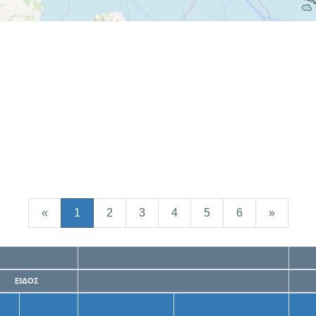
«
1
2
3
4
5
6
»
ΕΙΔΟΣ