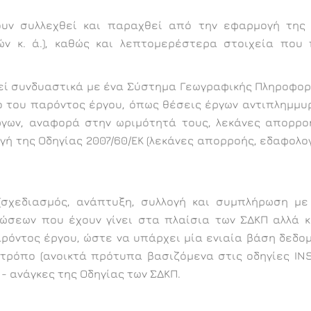
ν συλλεχθεί και παραχθεί από την εφαρμογή της Ο
ών κ. ά.), καθώς και λεπτομερέστερα στοιχεία πο
εί συνδυαστικά με ένα Σύστημα Γεωγραφικής Πληροφορί
ο του παρόντος έργου, όπως θέσεις έργων αντιπλημμυ
ργων, αναφορά στην ωριμότητά τους, λεκάνες απορροή
ή της Οδηγίας 2007/60/ΕΚ (λεκάνες απορροής, εδαφολο
 (σχεδιασμός, ανάπτυξη, συλλογή και συμπλήρωση με
σεων που έχουν γίνει στα πλαίσια των ΣΔΚΠ αλλά κ
όντος έργου, ώστε να υπάρχει μία ενιαία βάση δεδομ
ρόπο (ανοικτά πρότυπα βασιζόμενα στις οδηγίες INSP
- ανάγκες της Οδηγίας των ΣΔΚΠ.