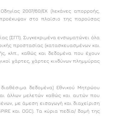
δηγίας 2007/60/ΕΚ (λεκάνες απορροής,
υ προέκυψαν στο πλαίσιο της παρούσας
ας (ΣΓΠ). Συγκεκριμένα ενσωματώνει όλα
ρικής προστασίας (κατασκευασμένων και
ς, κλπ., καθώς και δεδομένα που έχουν
γικοί χάρτες, χάρτες κινδύνων πλημμύρας
 διαθέσιμα δεδομένα) Εθνικού Μητρώου
αι άλλων μελετών καθώς και αυτών που
ένων, με άμεση εισαγωγή και διαχείριση
IRE και OGC). Τα κύρια πεδία/ δομή της