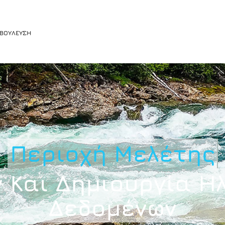
ΑΒΟΥΛΕΥΣΗ
Περιοχή Μελέτ
Και Δημιουργία Η
Δεδομένων